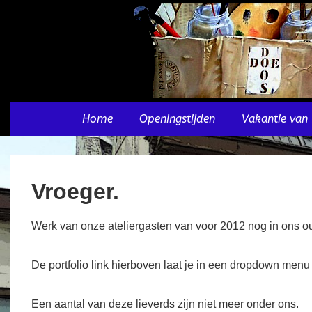
↓
Doorgaan
naar
hoofdinhoud
Hoofd
Home
Openingstijden
Vakantie van 
navigatie
Vroeger.
Werk van onze ateliergasten van voor 2012 nog in ons o
De portfolio link hierboven laat je in een dropdown menu 
Een aantal van deze lieverds zijn niet meer onder ons.